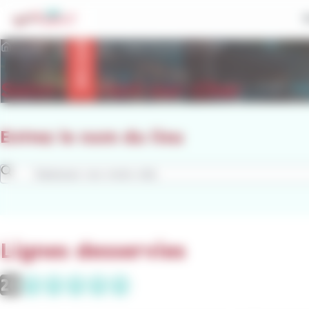
contenu
Panneau de gestion des cookies
principal
Info trafic
Accueil
Se déplacer
Saint-Florent-sur-Cher
Saint-Florent-sur-Cher
Entrez le nom du lieu
Lignes desservies