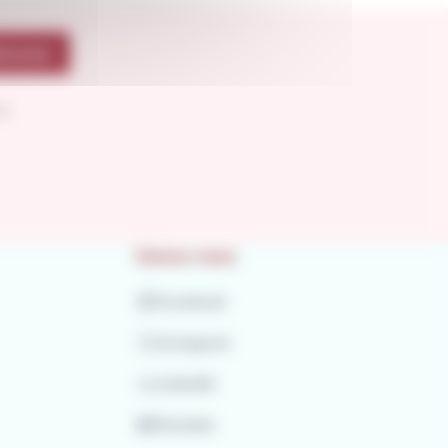
bonner
le.
Suivez-nous
Facebook
Instagram
LinkedIn
Youtube