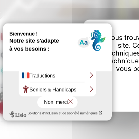
Liste des lieux
Vous trouv
site. 
techniques
Collège Voltaire
technique
vous po
Rue de Berry
, 18400
Saint-Florent-sur-Cher
Ligne à proximité :
Plus d'informations