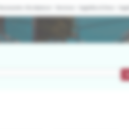
Nouveautés ⭐
Se déplacer
Services
AggloBus & Vous
Aggl
R