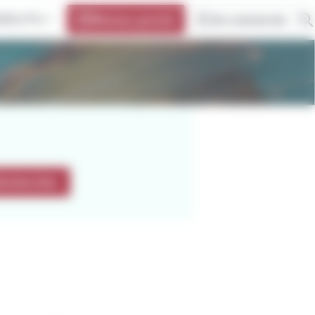
oBus Pro
Réseau gratuit
Se connecter
echercher