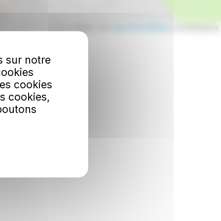
Leaflet | ©
OpenStreetMap
contributors
s sur notre
cookies
Les cookies
s cookies,
 boutons