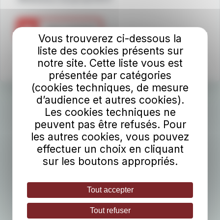
Vous trouverez ci-dessous la
liste des cookies présents sur
notre site. Cette liste vous est
présentée par catégories
(cookies techniques, de mesure
Le réseau des transports urbains de Bourges et son
d’audience et autres cookies).
agglomération, opéré par le groupe RATP depuis 2011
Les cookies techniques ne
peuvent pas être refusés. Pour
les autres cookies, vous pouvez
effectuer un choix en cliquant
sur les boutons appropriés.
Tout accepter
Tout refuser