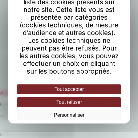
liste des cookies présents sur
agglomération, opéré par le groupe RATP depuis 2011
notre site. Cette liste vous est
présentée par catégories
(cookies techniques, de mesure
d’audience et autres cookies).
Les cookies techniques ne
peuvent pas être refusés. Pour
les autres cookies, vous pouvez
effectuer un choix en cliquant
sur les boutons appropriés.
Tout accepter
Adresse
Tout refuser
Espace Nation
1 Place de la Nation
Personnaliser
18000 Bourges
📧 Nous écrire (
info@agglobus.com
)