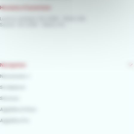
Horaires d'ouverture
Lundi au vendredi : 8h à 12h15 - 13h45 à 18h
Samedi : 9h à 12h15 - 13h45 à 17h
Navigation
Nouveautés ⭐
Se déplacer
Services
AggloBus & Vous
AggloBus Pro