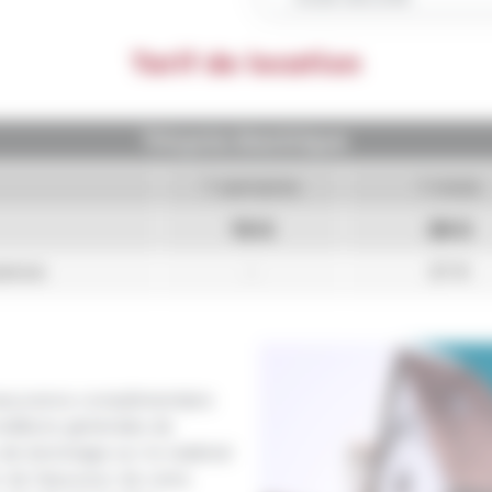
Tarif de location
 assurance complémentaire
ditions générales de
u de dommage sur le matériel
e l’assureur de votre