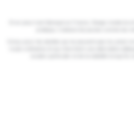
Et en plus il est fabriqué en France. Design moderne et
pratique, il séduira les jeunes comme les m
Conçu pour les adultes qui ne peuvent pas (ou plus) ci
roues ordinaires et qui cherchent une alternative adéqu
soutien particulier et de la stabilité lorsqu'ils 