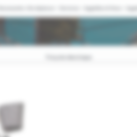
Nouveautés ⭐
Se déplacer
Services
AggloBus & Vous
Aggl
Tricycle électrique