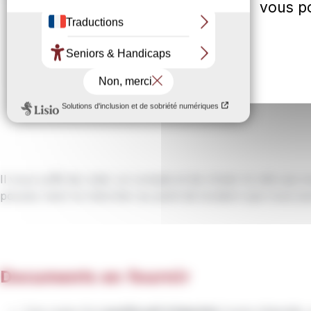
vous po
Il vous suffit de créer un compte et de choisir le vélo qui 
pouvez venir le chercher au point de location que vous au
Documents en fournir