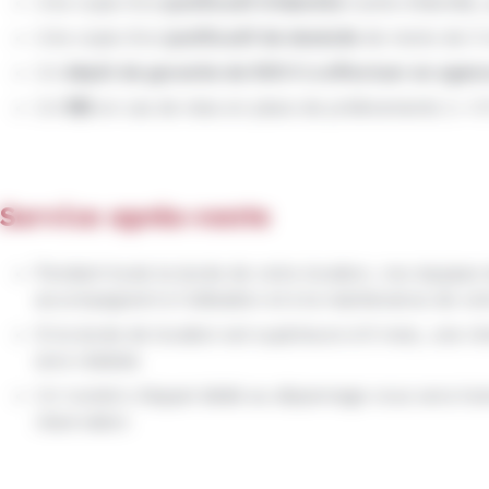
Une copie d’un
justificatif d‘identité
(carte d‘identité,
Une copie d’un
justificatif de domicile
de moins de 3 
Un
dépôt de garantie de 900 € à effectuer en agenc
Un
RIB
en cas de mise en place de prélèvements (+ 4 €
Service après-vente
Pendant toute la durée de votre location, nos équipes
accompagnent à l’utilisation et à la maintenance de vot
Si la durée de location est supérieure à 6 mois, une ré
sera réalisée
Un numéro d’appel dédié au dépannage vous sera tran
réservation