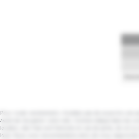
Pour rouler sereinement, n’oubliez pas de souscrire une
avant de récupérer votre vélo. Comme indiqué dans les con
location, des frais sont facturés en cas de perte, de vol o
loué. Nous vous recommandons donc de vous rapprocher d