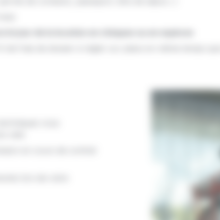
 permis de conduire, passeport, titre de séjour...)
mois
e le jour de la location en chèques ou en espèces
 de frais de dossier à régler sur place en même temps que
 techniques vous
re vélo
vision en cours de contrat
smis lors de votre