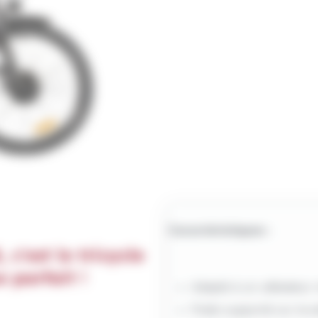
Caractéristiques :
'est le tricycle
e parfait !
Adapté à un utilisateu
Poids supporté sur la s