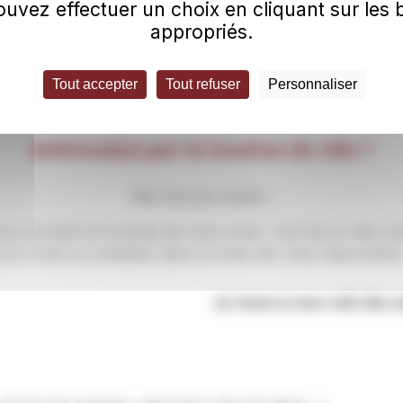
uvez effectuer un choix en cliquant sur les
appropriés.
Tout accepter
Tout refuser
Personnaliser
Intéressé(e) par la location de vélo ?
Rien de plus simple !
vous convient et la durée de votre choix. Une fois le vélo p
rez choisi au préalable
(dans la limite des vélos disponibles
Je réserve mon vélo dès m