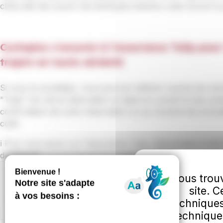
choix afin de couvrir les éventuels sinistres subis durant la
Cycloplus s'associe à l'assurance Tulip pour
trajets en toute sérénité
Si vous le souhaitez, vous pourrez adhérer auprès de not
"Tulip" lors de la réservation en ligne en suivant le lien pr
confirmation de votre réservation ou au moment de la loc
code.
ℹ️ Pour tout savoir sur l'assurance Tulip, téléchargez le do
dessous ⬇️
Fichiers
Vous trouv
493.24 Ko
Document .PDF
site. 
Flyer Cycloplus assurance Tulip.pdf
techniques
technique