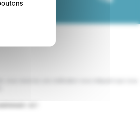
 boutons
rêt, vous recevrez une notification vous indiquant que vous
)
.
aintenant :
ici
!