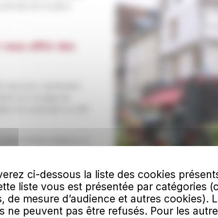
 période de location.
 vous offrir des
re assureur partenaire
ésent sur la page de
ation en scannant un QR
cument d'informations ci-
erez ci-dessous la liste des cookies présent
Télécharger
Cette liste vous est présentée par catégories (
, de mesure d’audience et autres cookies). 
s ne peuvent pas être refusés. Pour les autre