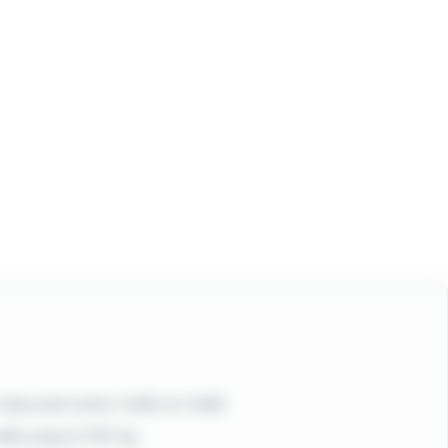
r mesurant entre 1m60 et 1m90
elle jusqu'à 150 kg