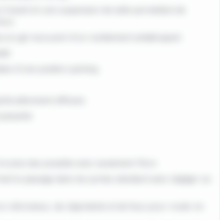
 l'avant et une suspension de selle permettant de
hocs
se en gel recouvert d'un revêtement antidérapant
dit
ées d'une position parking
articulièrement efficace
puissante
le plus bas possible avec seulement 15cm
met le passage dans les portes standard sans négliger sa
un rétroviseur, de clignotants et de feux pour rouler en