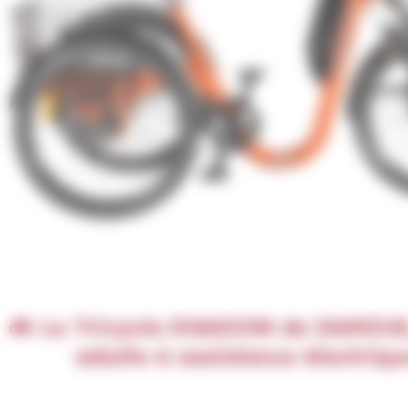
🚲
Le Tricycle EVASION de DAMIUS, c
adulte à assistance électriqu