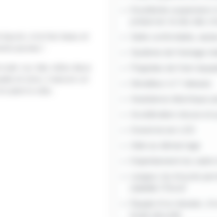
Excellente suspension à
préserver le dos des c
 épuré, à la fois beau et
Selle confortable, assi
oins jeunes !
Système de freinage iné
rculer sur des vélos deux
Poignées de frein équip
ate et sûre, il assure un
Dérailleur à 7 vitesses
circulent à vélo.
Assistance électrique p
Accélération douce et 
Grand écran LCD
Aide au démarrage
Enjambement du cadre 
Largeur du tricycle per
stabilité (72cm)
Équipé d'un dossier, d'
toute sécurité