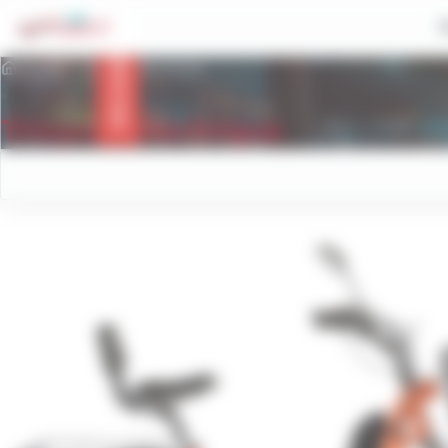
contenu
Panneau de gestion des cookies
principal
Info trafic
Accueil
Tricycle électrique
Tricycle électrique