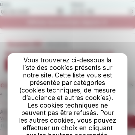
Date
Heure
Afficher les prochains départs
812.26 Ko
Document .PDF
Plan NAVETTE EN 8 au 31.08.2026.pdf
Vous trouverez ci-dessous la
Télécharger
liste des cookies présents sur
notre site. Cette liste vous est
présentée par catégories
Communes associées
(cookies techniques, de mesure
Bourges
d’audience et autres cookies).
Les cookies techniques ne
Abonnez-vous à notre newsletter
peuvent pas être refusés. Pour
Votre adresse e-mail
les autres cookies, vous pouvez
S'abonner
effectuer un choix en cliquant