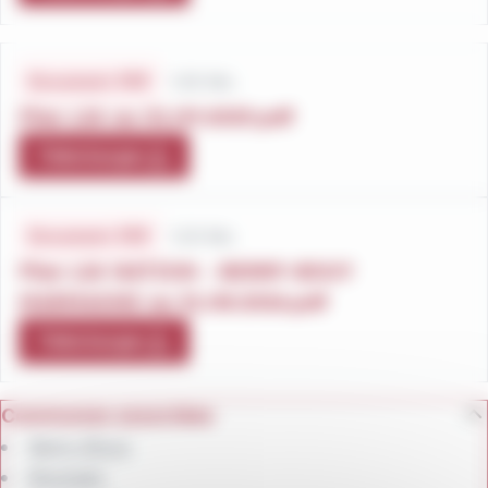
1.05 Mo
Document .PDF
Plan L24 au 01.09.2025.pdf
Télécharger
1.03 Mo
Document .PDF
Plan L24 NATION - BERRY-BOUY
MARMAGNE au 31.08.2026.pdf
Télécharger
Communes associées
Berry-Bouy
Bourges