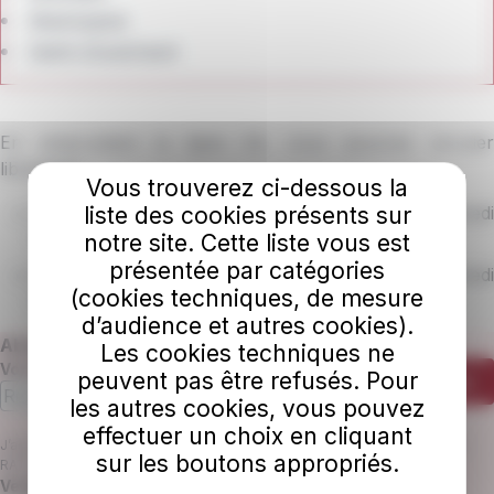
Marmagne
Saint-Doulchard
En empruntant la ligne 24, vous pourrez circuler
librement
Vous trouverez ci-dessous la
liste des cookies présents sur
Nation et Berry-Bouy / Marmagne du lundi au samedi
toutes périodes de 6h25 à 19h55
notre site. Cette liste vous est
présentée par catégories
Marmagne / Berry-Bouy et Nation du lundi au samedi
(cookies techniques, de mesure
toutes périodes de 6h57 à 20h25
d’audience et autres cookies).
Abonnez-vous à notre newsletter
Les cookies techniques ne
Votre adresse e-mail
peuvent pas être refusés. Pour
S'abonner
les autres cookies, vous pouvez
effectuer un choix en cliquant
J’accepte que AggloBus utilise mon email pour m’envoyer la newsletter
sur les boutons appropriés.
RATP trimestrielle.
En savoir plus.
Champ requis
Veuillez confirmer que vous n'êtes pas un robot.