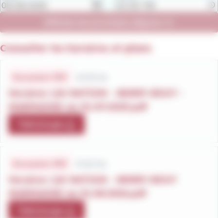
Afficher les prochains départs
Consulter les horaires et plans
Fichiers
horaires
44.18 Ko
Document .PDF
Horaires L24 NATION - BERRY-BOUY -
MARMAGNE au 01.09.2025.pdf
Télécharger
31.63 Ko
Document .PDF
Horaires L24 NATION - BERRY-BOUY
MARMAGNE au 31.08.2026.pdf
Télécharger