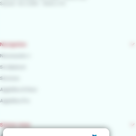
Samedi : 9h à 12h15 - 13h45 à 17h
Navigation
Nouveautés ⭐
Se déplacer
Services
AggloBus & Vous
AggloBus Pro
Suivez-nous