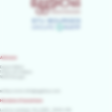
Adresse
Espace Nation
1 Place de la Nation
18000 Bourges
📧 Nous écrire (
info@agglobus.com
)
Horaires d'ouverture
Lundi au vendredi : 8h à 12h15 - 13h45 à 18h