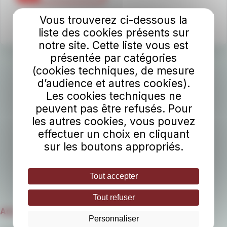
Vous trouverez ci-dessous la
liste des cookies présents sur
notre site. Cette liste vous est
présentée par catégories
Le réseau des transports urbains de Bourges et son
agglomération, opéré par le groupe RATP depuis 2011
(cookies techniques, de mesure
d’audience et autres cookies).
Les cookies techniques ne
peuvent pas être refusés. Pour
les autres cookies, vous pouvez
effectuer un choix en cliquant
sur les boutons appropriés.
Tout accepter
Tout refuser
Adresse
Personnaliser