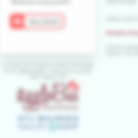
18000 Bourges
Médiateurs du group RATP
📧 Nous écrire (
Horaires d'o
Lundi au vendred
Samedi : 9h à 1
Le réseau des transports urbains de Bourges
et son agglomération, opéré par le groupe
RATP depuis 2011