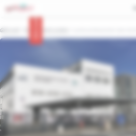
contenu
Panneau de gestion des cookies
principal
Info trafic
Accueil
Etablissement scolaire
Lycée professionnel Jean de B