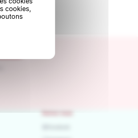
Les cookies
s cookies,
 boutons
bonner
le.
Suivez-nous
Facebook