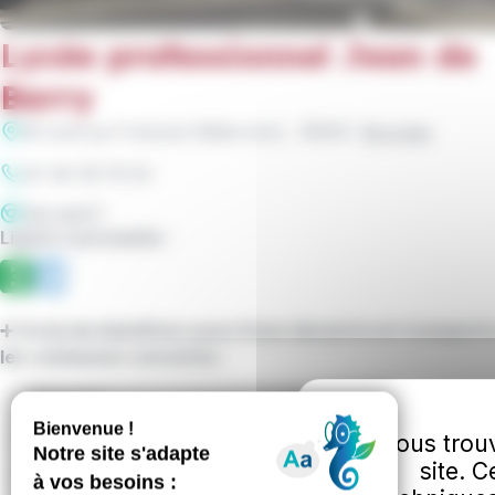
Lycée professionnel Jean de
Berry
85 avenue François Mitterrand
, 18000
Bourges
02 48 48 18 50
Site web
Lignes à proximité :
➕ Ce lycée bénéficie aussi d’une desserte en transports
les communes suivantes :
Bourges
La Chapelle-Saint-Ursin
Vous trouv
site. 
Marmagne