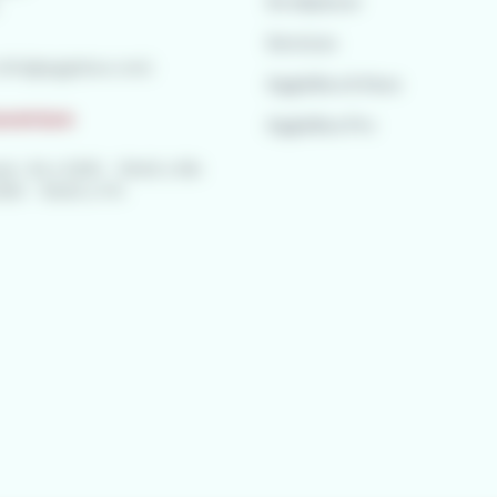
Se déplacer
Services
info@agglobus.com
)
AggloBus & Vous
uverture
AggloBus Pro
i : 8h à 12h15 - 13h45 à 18h
2h15 - 13h45 à 17h