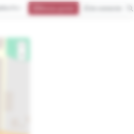
oBus Pro
Réseau gratuit
Se connecter
+
−