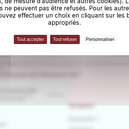
, de mesure d’audience et autres cookies). 
s ne peuvent pas être refusés. Pour les autre
uvez effectuer un choix en cliquant sur les
appropriés.
vous à notre newsletter
Tout accepter
Tout refuser
Personnaliser
esse e-mail
S'a
ue AggloBus utilise mon email pour m’envoyer la newsletter RATP trimestriel
us.
quis
confirmer que vous n'êtes pas un robot.
Navigation
Nouveautés ⭐
tion