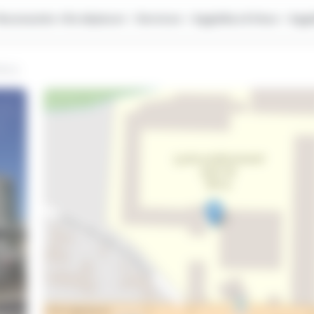
Nouveautés ⭐
Se déplacer
Services
AggloBus & Vous
Aggl
erry